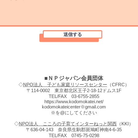
送信する
■ＮＰジャパン会員団体
◇
NPO法人 子ども家庭リソースセンター
（CFRC）
〒114-0002 東京都北区王子2-18-12ドムス1F
TEL/FAX 03-6755-2855
https://www.kodomokatei.net/
kodomokateicenter※gmail.com
※を@にしてください
◇
NPO法人 こころの子育てインターねっと関西
（KKI）
〒636-04-143 奈良県生駒郡斑鳩町神南4-6-35
TEL/FAX 0745-75-0298